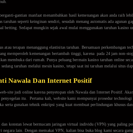
enuh.
 berganti-gantian manfaat menambahkan hasil kemenangan akan anda raih leb
bas taruhan seperti keinginan sendiri, sesudah menang automatis ada agunan
inal betting. Sedapat mungkin sejak awal mulai menggunakan taruhan kasino
tus atau terapan menanggung elastisitas taruhan. Bersamaan perkembangan tec
ng memperoleh kemenangan bertambah tinggi, karena pada 24 jam non-stop bi
n membuka dari rumah. Punya peluang bermain kasino taruhan online secara
edang taruhan melalui mesin kasino, tetapi saat ini taruhan melalui situs dap
ti Nawala Dan Internet Positif
eb-site judi online karena penyetopan oleh Nawala dan Internet Positif. Aka
ng penyegelan itu. Pertama kali, website kami mempunyai prosedur technolo
reka serta gunakan tehnik enkripsi yang kuat membuat perlindungan khusus da
an dan konstan lewat bermacam jaringan virtual individu (VPN) yang paling
i negara lain. Dengan memakai VPN, kalian bisa buka blog kami secara gampan