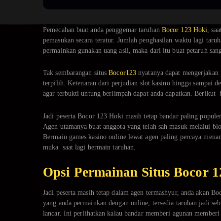
Pemecahan buat anda penggemar taruhan
Bocor 123 Hoki
, sa
pemasukan secara teratur. Jumlah penghasilan waktu lagi taruh
permainkan gunakan uang asli, maka dari itu buat petaruh san
Tak sembarangan situs
Bocor123
nyatanya dapat mengerjakan p
terpilih. Ketenaran dari perjudian slot kasino hingga sampai 
agar terbukti untung berlimpah dapat anda dapatkan. Berikut
Jadi peserta Bocor 123 Hoki masih tetap bandar paling popule
Agen utamanya buat anggota yang telah sah masuk melalui blo
Bermain games kasino online lewat agen paling percaya menan
muka saat lagi bermain taruhan.
Opsi Permainan Situs Bocor 1
Jadi peserta masih tetap dalam agen termashyur, anda akan 
yang anda permainkan dengan online, tersedia taruhan jadi se
lancar. Ini perlihatkan kalau bandar memberi agunan member