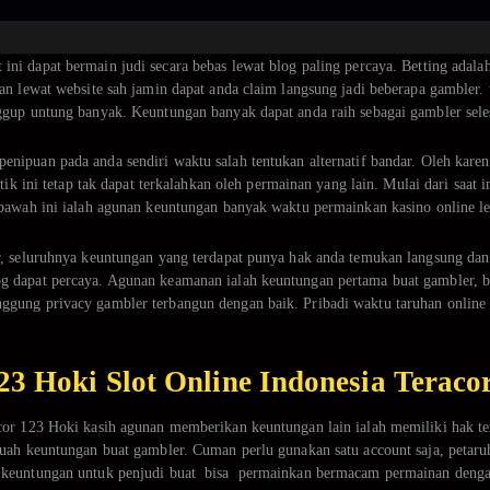
at ini dapat bermain judi secara bebas lewat blog paling percaya. Betting ad
an lewat website sah jamin dapat anda claim langsung jadi beberapa gambler. 
ggup untung banyak. Keuntungan banyak dapat anda raih sebagai gambler seles
enipuan pada anda sendiri waktu salah tentukan alternatif bandar. Oleh kare
detik ini tetap tak dapat terkalahkan oleh permainan yang lain. Mulai dari sa
 bawah ini ialah agunan keuntungan banyak waktu permainkan kasino online l
r, seluruhnya keuntungan yang terdapat punya hak anda temukan langsung dan
g dapat percaya. Agunan keamanan ialah keuntungan pertama buat gambler, ber
ggung privacy gambler terbangun dengan baik. Pribadi waktu taruhan online 
23 Hoki Slot Online Indonesia Teraco
Bocor 123 Hoki kasih agunan memberikan keuntungan lain ialah memiliki hak
buah keuntungan buat gambler. Cuman perlu gunakan satu account saja, petar
i keuntungan untuk penjudi buat bisa permainkan bermacam permainan denga