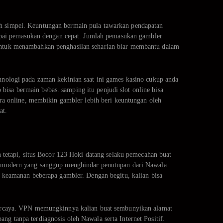
ih simpel. Keuntungan bermain pula tawarkan pendapatan
 gapai pemasukan dengan cepat. Jumlah pemasukan gambler
 untuk menambahkan penghasilan seharian biar membantu dalam
hnologi pada zaman kekinian saat ini games kasino cukup anda
sa bermain bebas. samping itu penjudi slot online bisa
 online, membikin gambler lebih beri keuntungan oleh
at.
n tetapi, situs Bocor 123 Hoki datang selaku pemecahan buat
gi modern yang sanggup menghindar penutupan dari Nawala
n keamanan beberapa gambler. Dengan begitu, kalian bisa
 percaya. VPN memungkinnya kalian buat sembunyikan alamat
g tanpa terdiagnosis oleh Nawala serta Internet Positif.