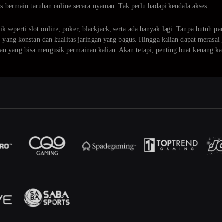
rus bermain taruhan online secara nyaman. Tak perlu hadapi kendala akses.
 seperti slot online, poker, blackjack, serta ada banyak lagi. Tanpa butuh 
er yang konstan dan kualitas jaringan yang bagus. Hingga kalian dapat merasai
an yang bisa mengusik permainan kalian. Akan tetapi, penting buat kenang k