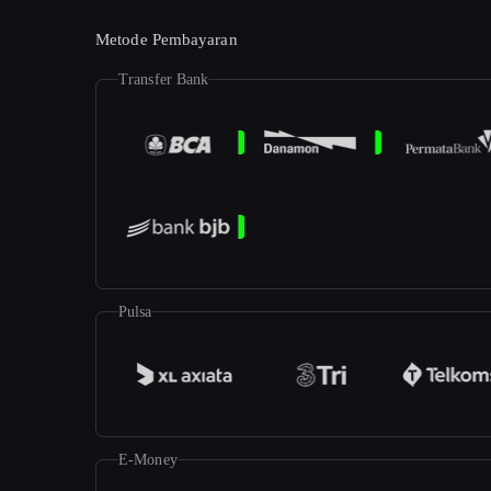
Metode Pembayaran
Transfer Bank
Pulsa
E-Money