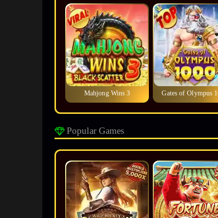
Mahjong Wins 3
Gates of Olympus 
Popular Games