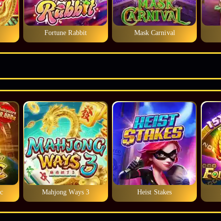
Fortune Rabbit
Mask Carnival
c
Mahjong Ways 3
Heist Stakes