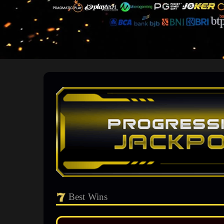
Best Wins