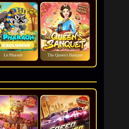
Le Pharaoh
The Queen's Banquet