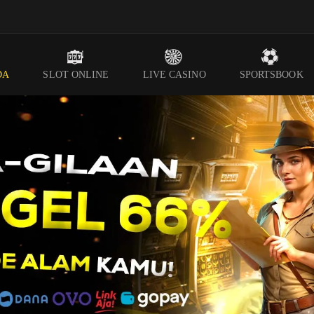
DA
SLOT ONLINE
LIVE CASINO
SPORTSBOOK