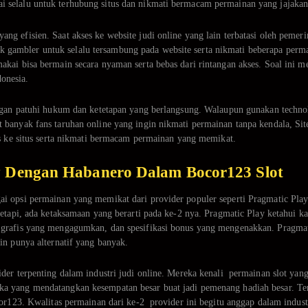
 selalu untuk terhubung situs dan nikmati bermacam permainan yang jajakan
g efisien. Saat akses ke website judi online yang lain terbatasi oleh pemer
gambler untuk selalu tersambung pada website serta nikmati beberapa perm
akai bisa bermain secara nyaman serta bebas dari rintangan akses. Soal ini
onesia.
ngan patuhi hukum dan ketetapan yang berlangsung. Walaupun gunakan technolog
 banyak fans taruhan online yang ingin nikmati permainan tanpa kendala, Sit
ses ke situs serta nikmati bermacam permainan yang memikat.
y Dengan Habanero Dalam Bocor123 Slot
ai opsi permainan yang memikat dari provider populer seperti Pragmatic Pla
tetapi, ada ketaksamaan yang berarti pada ke-2 nya. Pragmatic Play ketahui k
, grafis yang mengagumkan, dan spesifikasi bonus yang mengenakkan. Pragma
in punya alternatif yang banyak.
ider terpenting dalam industri judi online. Mereka kenali permainan slot ya
ka yang mendatangkan kesempatan besar buat jadi pemenang hadiah besar. Te
or123. Kwalitas permainan dari ke-2 provider ini begitu anggap dalam indust