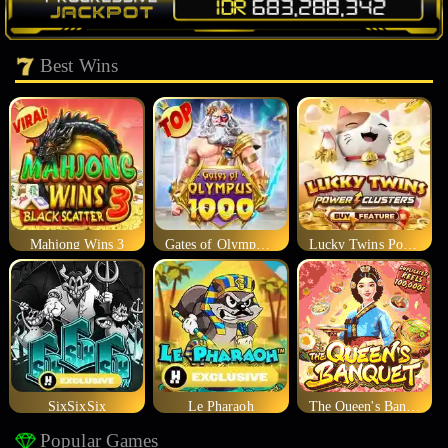
Best Wins
Mahjong Wins 3
Gates of Olympus 1000
Lucky Twins Power Clusters
SixSixSix
Le Pharaoh
The Queen's Banquet
Popular Games